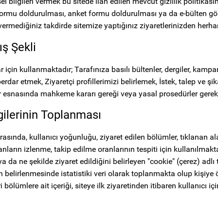
 bilgileri vermek bu sitede ilan edilen mevcut gizlilik politikasın
i formu doldurulması, anket formu doldurulması ya da e-bülten gön
 vermediğiniz takdirde sitemize yaptığınız ziyaretlerinizden herha
ış Şekli
r için kullanmaktadır; Tarafınıza basılı bültenler, dergiler, kamp
r etmek, Ziyaretçi profillerimizi belirlemek, İstek, talep ve şikay
r esnasında mahkeme kararı gereği veya yasal prosedürler gerekti
gilerinin Toplanması
rasında, kullanıcı yoğunluğu, ziyaret edilen bölümler, tıklanan ala
nların izlenme, takip edilme oranlarının tespiti için kullanılmakta v
a da ne şekilde ziyaret edildiğini belirleyen "cookie" (çerez) adlı
ın belirlenmesinde istatistiki veri olarak toplanmakta olup kişiye 
 bölümlere ait içeriği, siteye ilk ziyaretinden itibaren kullanıcı içi