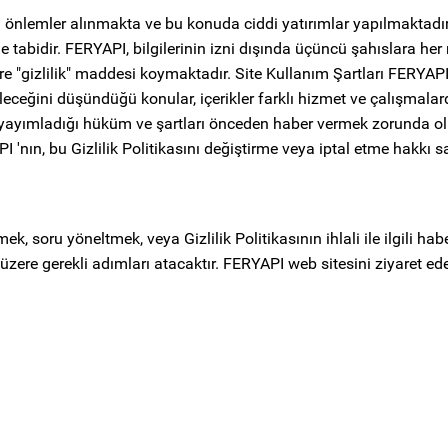
li önlemler alınmakta ve bu konuda ciddi yatırımlar yapılmaktadır. 
ime tabidir. FERYAPI, bilgilerinin izni dışında üçüncü şahıslara h
ere "gizlilik" maddesi koymaktadır. Site Kullanım Şartları FERY
ileceğini düşündüğü konular, içerikler farklı hizmet ve çalışmala
 yayımladığı hüküm ve şartları önceden haber vermek zorunda olm
 'nın, bu Gizlilik Politikasını değiştirme veya iptal etme hakkı sa
irmek, soru yöneltmek, veya Gizlilik Politikasının ihlali ile ilgili h
üzere gerekli adımları atacaktır. FERYAPI web sitesini ziyaret ed