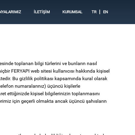
NYALARIMIZ
İLETİŞİM
KURUMSAL
TR
EN
sinde toplanan bilgi türlerini ve bunların nasıl
içbir FERYAPI web sitesi kullanıcısı hakkında kişisel
edir. Bu gizlilik politikası kapsamında kural olarak
 telefon numaralarınız) üçüncü kişilerle
ettiğinizde kişisel bilgilerinizin toplanmasını
elerimiz için geçerli olmakta ancak üçüncü şahısların